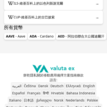
→
ILS-維基百科上的以色列新謝克爾
→
CUP-維基百科上的古巴披索
所有貨幣
AAVE
- Aave
ADA
- Cardano
AED
- 阿拉伯聯合大公國迪爾汗
餅乾
隱私
關於
移動應用
備擇方案
指南
條款
語言
:
العربية
Čeština
Dansk
Deutsch
Ελληνικά
English
Español
Français
हिन्दी
Hrvatski
Bahasa Indonesia
Italiano
日本語
ქართული
Norsk
Nederlands
Polskie