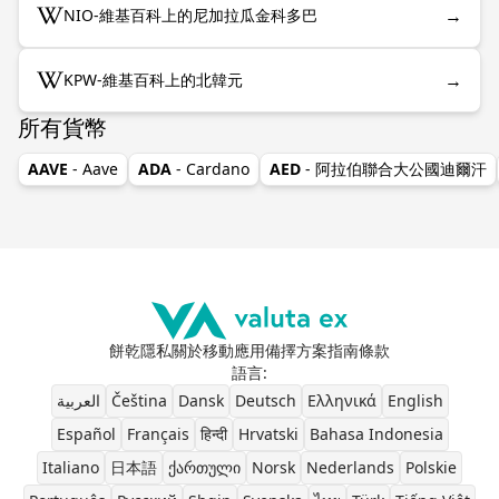
→
NIO-維基百科上的尼加拉瓜金科多巴
→
KPW-維基百科上的北韓元
所有貨幣
AAVE
- Aave
ADA
- Cardano
AED
- 阿拉伯聯合大公國迪爾汗
餅乾
隱私
關於
移動應用
備擇方案
指南
條款
語言
:
العربية
Čeština
Dansk
Deutsch
Ελληνικά
English
Español
Français
हिन्दी
Hrvatski
Bahasa Indonesia
Italiano
日本語
ქართული
Norsk
Nederlands
Polskie