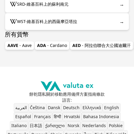
→
SRD-維基百科上的蘇利南元
→
WST-維基百科上的西薩摩亞塔拉
所有貨幣
AAVE
- Aave
ADA
- Cardano
AED
- 阿拉伯聯合大公國迪爾汗
餅乾
隱私
關於
移動應用
備擇方案
指南
條款
語言
:
العربية
Čeština
Dansk
Deutsch
Ελληνικά
English
Español
Français
हिन्दी
Hrvatski
Bahasa Indonesia
Italiano
日本語
ქართული
Norsk
Nederlands
Polskie