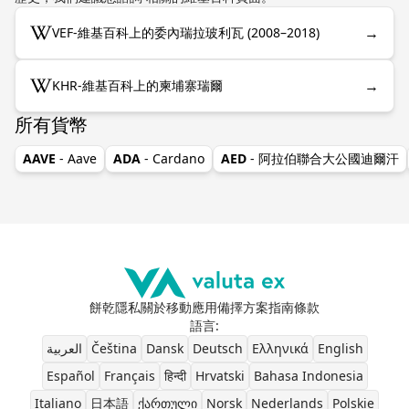
→
VEF-維基百科上的委內瑞拉玻利瓦 (2008–2018)
→
KHR-維基百科上的柬埔寨瑞爾
所有貨幣
AAVE
- Aave
ADA
- Cardano
AED
- 阿拉伯聯合大公國迪爾汗
餅乾
隱私
關於
移動應用
備擇方案
指南
條款
語言
:
العربية
Čeština
Dansk
Deutsch
Ελληνικά
English
Español
Français
हिन्दी
Hrvatski
Bahasa Indonesia
Italiano
日本語
ქართული
Norsk
Nederlands
Polskie