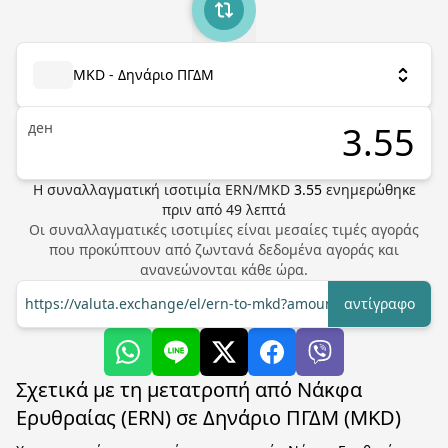
MKD - Δηνάριο ΠΓΔΜ
ден
Η συναλλαγματική ισοτιμία
ERN
/
MKD
3.55
ενημερώθηκε
πριν από
49
λεπτά
Οι συναλλαγματικές ισοτιμίες είναι μεσαίες τιμές αγοράς
που προκύπτουν από ζωντανά δεδομένα αγοράς και
ανανεώνονται κάθε ώρα.
https://valuta.exchange/el/ern-to-mkd?amount=1
αντίγραφο
Σχετικά με τη μετατροπή από Νάκφα
Ερυθραίας (ERN) σε Δηνάριο ΠΓΔΜ (MKD)