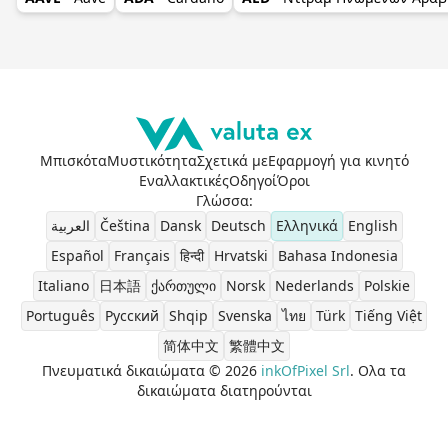
Μπισκότα
Μυστικότητα
Σχετικά με
Εφαρμογή για κινητό
Εναλλακτικές
Οδηγοί
Όροι
Γλώσσα
:
العربية
Čeština
Dansk
Deutsch
Ελληνικά
English
Español
Français
हिन्दी
Hrvatski
Bahasa Indonesia
Italiano
日本語
ქართული
Norsk
Nederlands
Polskie
Português
Pусский
Shqip
Svenska
ไทย
Türk
Tiếng Việt
简体中文
繁體中文
Πνευματικά δικαιώματα © 2026
inkOfPixel Srl
. Ολα τα
δικαιώματα διατηρούνται