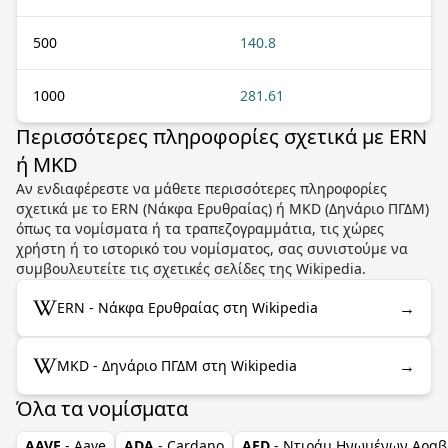
500
140.8
1000
281.61
Περισσότερες πληροφορίες σχετικά με ERN
ή MKD
Αν ενδιαφέρεστε να μάθετε περισσότερες πληροφορίες
σχετικά με το ERN (Νάκφα Ερυθραίας) ή MKD (Δηνάριο ΠΓΔΜ)
όπως τα νομίσματα ή τα τραπεζογραμμάτια, τις χώρες
χρήστη ή το ιστορικό του νομίσματος, σας συνιστούμε να
συμβουλευτείτε τις σχετικές σελίδες της Wikipedia.
→
ERN - Νάκφα Ερυθραίας στη Wikipedia
→
MKD - Δηνάριο ΠΓΔΜ στη Wikipedia
Όλα τα νομίσματα
AAVE
- Aave
ADA
- Cardano
AED
- Ντιράμ Ηνωμένων Αραβ