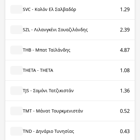
1.29
SVC - Κολόν Ελ Σαλβαδόρ
2.39
SZL - Λιλανγκένι Σουαζιλάνδης
4.87
THB - Μπατ Ταϊλάνδης
1.08
THETA - THETA
1.36
TJS - Σομόνι Τατζικιστάν
0.52
TMT - Μάνατ Τουρκμενιστάν
0.43
TND - Δηνάριο Τυνησίας