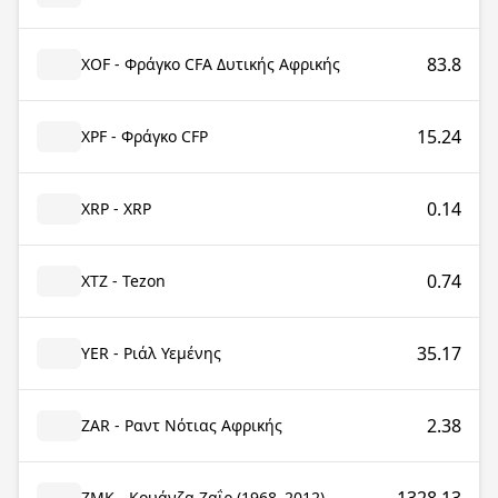
83.8
XOF - Φράγκο CFA Δυτικής Αφρικής
15.24
XPF - Φράγκο CFP
0.14
XRP - XRP
0.74
XTZ - Tezon
35.17
YER - Ριάλ Υεμένης
2.38
ZAR - Ραντ Νότιας Αφρικής
ZMK - Κουάνζα Ζαΐρ (1968–2012)