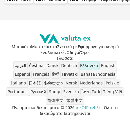
Μπισκότα
Μυστικότητα
Σχετικά με
Εφαρμογή για κινητό
Εναλλακτικές
Οδηγοί
Όροι
Γλώσσα
:
العربية
Čeština
Dansk
Deutsch
Ελληνικά
English
Español
Français
हिन्दी
Hrvatski
Bahasa Indonesia
Italiano
日本語
ქართული
Norsk
Nederlands
Polskie
Português
Pусский
Shqip
Svenska
ไทย
Türk
Tiếng Việt
简体中文
繁體中文
Πνευματικά δικαιώματα © 2026
inkOfPixel Srl
. Ολα τα
δικαιώματα διατηρούνται