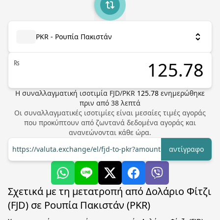
PKR - Ρουπία Πακιστάν
₨
Η συναλλαγματική ισοτιμία
FJD
/
PKR
125.78
ενημερώθηκε
πριν από
38
λεπτά
Οι συναλλαγματικές ισοτιμίες είναι μεσαίες τιμές αγοράς
που προκύπτουν από ζωντανά δεδομένα αγοράς και
ανανεώνονται κάθε ώρα.
https://valuta.exchange/el/fjd-to-pkr?amount=1
αντίγραφο
Σχετικά με τη μετατροπή από Δολάριο Φίτζι
(FJD) σε Ρουπία Πακιστάν (PKR)