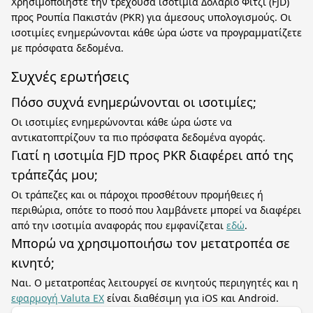
Χρησιμοποιήστε την τρέχουσα ισοτιμία Δολάριο Φίτζι (FJD)
προς Ρουπία Πακιστάν (PKR) για άμεσους υπολογισμούς. Οι
ισοτιμίες ενημερώνονται κάθε ώρα ώστε να προγραμματίζετε
με πρόσφατα δεδομένα.
Συχνές ερωτήσεις
Πόσο συχνά ενημερώνονται οι ισοτιμίες;
Οι ισοτιμίες ενημερώνονται κάθε ώρα ώστε να
αντικατοπτρίζουν τα πιο πρόσφατα δεδομένα αγοράς.
Γιατί η ισοτιμία FJD προς PKR διαφέρει από της
τράπεζάς μου;
Οι τράπεζες και οι πάροχοι προσθέτουν προμήθειες ή
περιθώρια, οπότε το ποσό που λαμβάνετε μπορεί να διαφέρει
από την ισοτιμία αναφοράς που εμφανίζεται
εδώ
.
Μπορώ να χρησιμοποιήσω τον μετατροπέα σε
κινητό;
Ναι. Ο μετατροπέας λειτουργεί σε κινητούς περιηγητές και η
εφαρμογή Valuta EX
είναι διαθέσιμη για iOS και Android.