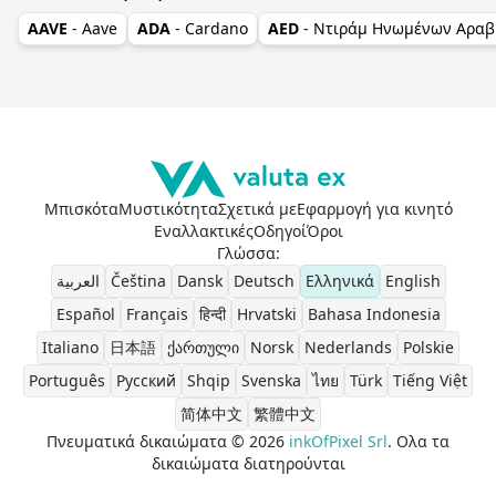
AAVE
- Aave
ADA
- Cardano
AED
- Ντιράμ Ηνωμένων Αραβ
Μπισκότα
Μυστικότητα
Σχετικά με
Εφαρμογή για κινητό
Εναλλακτικές
Οδηγοί
Όροι
Γλώσσα
:
العربية
Čeština
Dansk
Deutsch
Ελληνικά
English
Español
Français
हिन्दी
Hrvatski
Bahasa Indonesia
Italiano
日本語
ქართული
Norsk
Nederlands
Polskie
Português
Pусский
Shqip
Svenska
ไทย
Türk
Tiếng Việt
简体中文
繁體中文
Πνευματικά δικαιώματα © 2026
inkOfPixel Srl
. Ολα τα
δικαιώματα διατηρούνται