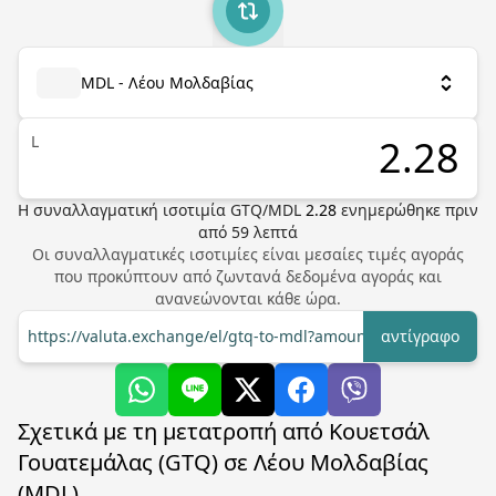
MDL - Λέου Μολδαβίας
L
Η συναλλαγματική ισοτιμία
GTQ
/
MDL
2.28
ενημερώθηκε πριν
από
59
λεπτά
Οι συναλλαγματικές ισοτιμίες είναι μεσαίες τιμές αγοράς
που προκύπτουν από ζωντανά δεδομένα αγοράς και
ανανεώνονται κάθε ώρα.
https://valuta.exchange/el/gtq-to-mdl?amount=1
αντίγραφο
Σχετικά με τη μετατροπή από Κουετσάλ
Γουατεμάλας (GTQ) σε Λέου Μολδαβίας
(MDL)