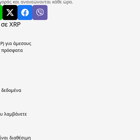
γοράς και ανανεώνονται κάθε ώρα.
 σε XRP
P) για άμεσους
ε πρόσφατα
α δεδομένα
ου λαμβάνετε
ίναι διαθέσιμη