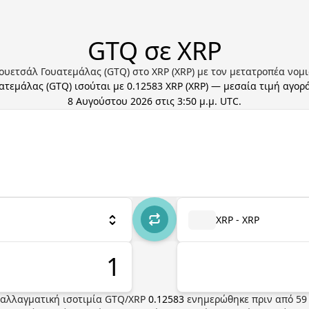
GTQ σε XRP
ουετσάλ Γουατεμάλας (GTQ) στο XRP (XRP) με τον μετατροπέα νομι
ατεμάλας
(
GTQ
) ισούται με
0.12583
XRP
(
XRP
) — μεσαία τιμή αγορ
8 Αυγούστου 2026 στις 3:50 μ.μ. UTC
.
XRP - XRP
αλλαγματική ισοτιμία
GTQ
/
XRP
0.12583
ενημερώθηκε πριν από
59