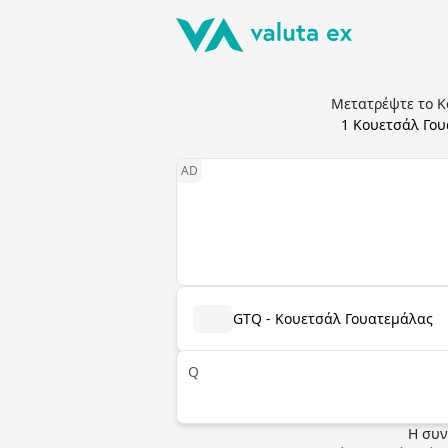
Μετατρέψτε το Κ
1
Κουετσάλ Γου
GTQ - Κουετσάλ Γουατεμάλας
Q
Η συν