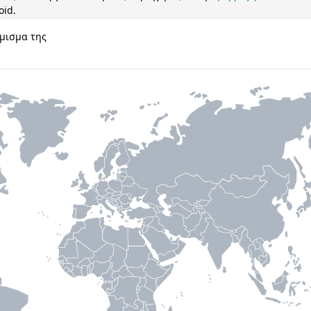
oid.
όμισμα της