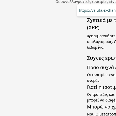
Οι συναλλαγματικές ισοτιμίες εί
https://valuta.excha
Σχετικά με
(XRP)
Χρησιμοποιήστε 
υπολογισμούς. Ο
δεδομένα.
Συχνές ερω
Πόσο συχνά ε
Οι ισοτιμίες εν
αγοράς.
Γιατί η ισοτ
Οι τράπεζες και
μπορεί να διαφέ
Μπορώ να χρ
Ναι. Ο μετατροπ