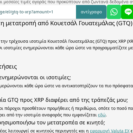
ναι μεσαίες τιμές αγοράς που προκύπτουν από ζωντανά δεδομένα α
nge/el/gtq-to-xrp?amount=1
αντίγραφο
 τη μετατροπή από Κουετσάλ Γουατεμάλας (GTQ)
την τρέχουσα ισοτιμία Κουετσάλ Γουατεμάλας (GTQ) προς XRP (XR
ι ισοτιμίες ενημερώνονται κάθε ώρα ώστε να προγραμματίζετε μ
τήσεις
νημερώνονται οι ισοτιμίες;
ημερώνονται κάθε ώρα ώστε να αντικατοπτρίζουν τα πιο πρόσφατ
ιμία GTQ προς XRP διαφέρει από της τράπεζάς μου;
 οι πάροχοι προσθέτουν προμήθειες ή περιθώρια, οπότε το ποσό π
ρει από την ισοτιμία αναφοράς που εμφανίζεται
εδώ
.
ησιμοποιήσω τον μετατροπέα σε κινητό;
έας λειτουργεί σε κινητούς περιηγητές και η
εφαρμογή Valuta EX
ε