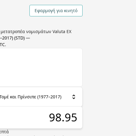
Εφαρμογή για κινητό
ν μετατροπέα νομισμάτων Valuta EX
–2017)
(
STD
) —
UTC
.
Τομέ και Πρίνσιπε (1977–2017)
επτά