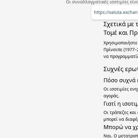
Οι συναλλαγματικές ισοτιμίες εί
https://valuta.excha
Σχετικά με
Τομέ και Πρ
Χρησιμοποιήστε 
Πρίνσιπε (1977–
να προγραμματί
Συχνές ερω
Πόσο συχνά ε
Οι ισοτιμίες εν
αγοράς.
Γιατί η ισοτ
Οι τράπεζες και
μπορεί να διαφέ
Μπορώ να χρ
Ναι. Ο μετατροπ