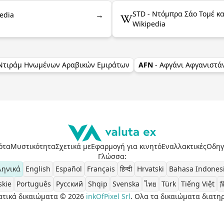
STD - Ντόμπρα Σάο Τομέ κα
→
edia
Wikipedia
 Ντιράμ Ηνωμένων Αραβικών Εμιράτων
AFN
- Αφγάνι Αφγανιστά
ότα
Μυστικότητα
Σχετικά με
Εφαρμογή για κινητό
Εναλλακτικές
Οδηγ
Γλώσσα
:
ληνικά
English
Español
Français
हिन्दी
Hrvatski
Bahasa Indones
skie
Português
Pусский
Shqip
Svenska
ไทย
Türk
Tiếng Việt
τικά δικαιώματα © 2026
inkOfPixel Srl
. Ολα τα δικαιώματα διατη