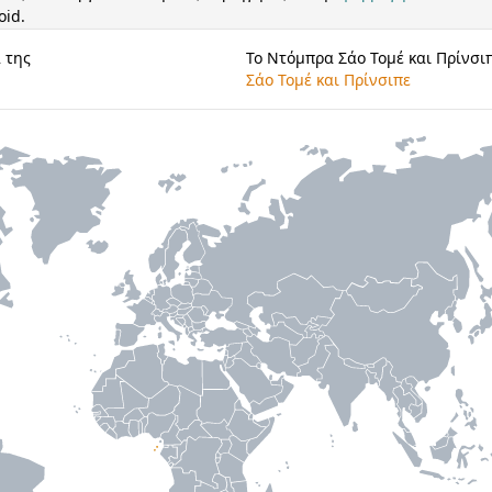
oid.
 της
Το Ντόμπρα Σάο Τομέ και Πρίνσιπ
Σάο Τομέ και Πρίνσιπε