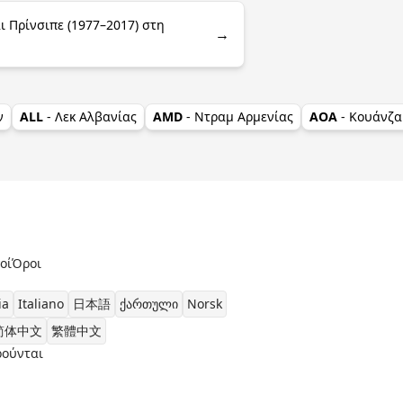
ι Πρίνσιπε (1977–2017) στη
→
ν
ALL
- Λεκ Αλβανίας
AMD
- Ντραμ Αρμενίας
AOA
- Κουάνζα
οί
Όροι
ia
Italiano
日本語
ქართული
Norsk
简体中文
繁體中文
ρούνται