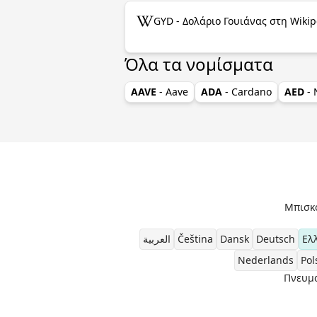
GYD - Δολάριο Γουιάνας στη Wikip
Όλα τα νομίσματα
AAVE
- Aave
ADA
- Cardano
AED
-
Μπισκ
العربية
Čeština
Dansk
Deutsch
Ελ
Nederlands
Pol
Πνευμα