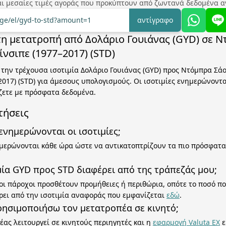
ναι μεσαίες τιμές αγοράς που προκύπτουν από ζωντανά δεδομένα α
nge/el/gyd-to-std?amount=1
αντίγραφο
 τη μετατροπή από Δολάριο Γουιάνας (GYD) σε 
ίνσιπε (1977–2017) (STD)
την τρέχουσα ισοτιμία Δολάριο Γουιάνας (GYD) προς Ντόμπρα Σάο
2017) (STD) για άμεσους υπολογισμούς. Οι ισοτιμίες ενημερώνοντ
ζετε με πρόσφατα δεδομένα.
τήσεις
νημερώνονται οι ισοτιμίες;
ημερώνονται κάθε ώρα ώστε να αντικατοπτρίζουν τα πιο πρόσφατ
ιμία GYD προς STD διαφέρει από της τράπεζάς μου;
 οι πάροχοι προσθέτουν προμήθειες ή περιθώρια, οπότε το ποσό π
ρει από την ισοτιμία αναφοράς που εμφανίζεται
εδώ
.
ησιμοποιήσω τον μετατροπέα σε κινητό;
έας λειτουργεί σε κινητούς περιηγητές και η
εφαρμογή Valuta EX
ε