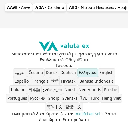
AAVE
- Aave
ADA
- Cardano
AED
- Ντιράμ Ηνωμένων Αραβ
Μπισκότα
Μυστικότητα
Σχετικά με
Εφαρμογή για κινητό
Εναλλακτικές
Οδηγοί
Όροι
Γλώσσα
:
العربية
Čeština
Dansk
Deutsch
Ελληνικά
English
Español
Français
हिन्दी
Hrvatski
Bahasa Indonesia
Italiano
日本語
ქართული
Norsk
Nederlands
Polskie
Português
Pусский
Shqip
Svenska
ไทย
Türk
Tiếng Việt
简体中文
繁體中文
Πνευματικά δικαιώματα © 2026
inkOfPixel Srl
. Ολα τα
δικαιώματα διατηρούνται