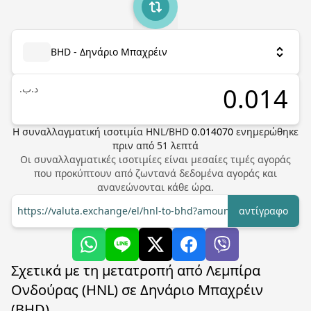
BHD - Δηνάριο Μπαχρέιν
.د.ب
Η συναλλαγματική ισοτιμία
HNL
/
BHD
0.014070
ενημερώθηκε
πριν από
51
λεπτά
Οι συναλλαγματικές ισοτιμίες είναι μεσαίες τιμές αγοράς
που προκύπτουν από ζωντανά δεδομένα αγοράς και
ανανεώνονται κάθε ώρα.
https://valuta.exchange/el/hnl-to-bhd?amount=1
αντίγραφο
Σχετικά με τη μετατροπή από Λεμπίρα
Ονδούρας (HNL) σε Δηνάριο Μπαχρέιν
(BHD)