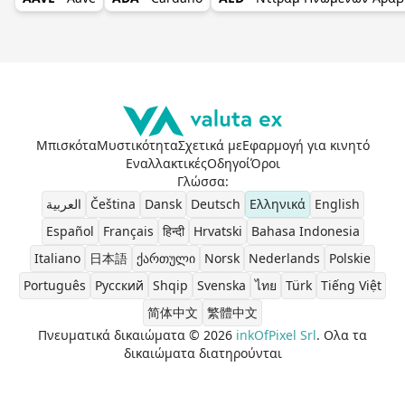
Μπισκότα
Μυστικότητα
Σχετικά με
Εφαρμογή για κινητό
Εναλλακτικές
Οδηγοί
Όροι
Γλώσσα
:
العربية
Čeština
Dansk
Deutsch
Ελληνικά
English
Español
Français
हिन्दी
Hrvatski
Bahasa Indonesia
Italiano
日本語
ქართული
Norsk
Nederlands
Polskie
Português
Pусский
Shqip
Svenska
ไทย
Türk
Tiếng Việt
简体中文
繁體中文
Πνευματικά δικαιώματα © 2026
inkOfPixel Srl
. Ολα τα
δικαιώματα διατηρούνται