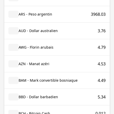
3968.03
ARS - Peso argentin
3.76
AUD - Dollar australien
4.79
AWG - Florin arubais
4.53
AZN - Manat azéri
4.49
BAM - Mark convertible bosniaque
5.34
BBD - Dollar barbadien
0.012
BCH - Bitcoin Cash