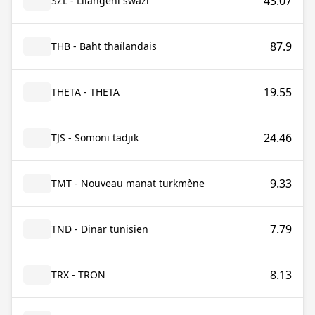
43.07
SZL - Lilangeni swazi
87.9
THB - Baht thaïlandais
19.55
THETA - THETA
24.46
TJS - Somoni tadjik
9.33
TMT - Nouveau manat turkmène
7.79
TND - Dinar tunisien
8.13
TRX - TRON