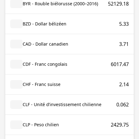
52129.18
BYR - Rouble biélorusse (2000–2016)
5.33
BZD - Dollar bélizéen
3.71
CAD - Dollar canadien
6017.47
CDF - Franc congolais
2.14
CHF - Franc suisse
0.062
CLF - Unité d’investissement chilienne
2429.75
CLP - Peso chilien