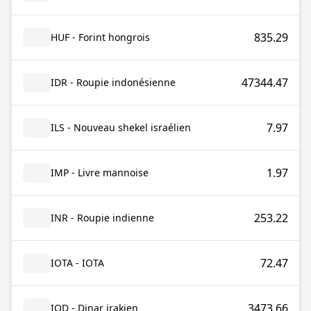
835.29
HUF - Forint hongrois
47344.47
IDR - Roupie indonésienne
7.97
ILS - Nouveau shekel israélien
1.97
IMP - Livre mannoise
253.22
INR - Roupie indienne
72.47
IOTA - IOTA
3473.66
IQD - Dinar irakien