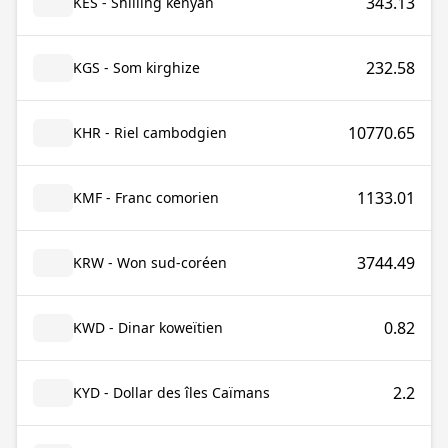
343.13
KES - Shilling kényan
232.58
KGS - Som kirghize
10770.65
KHR - Riel cambodgien
1133.01
KMF - Franc comorien
3744.49
KRW - Won sud-coréen
0.82
KWD - Dinar koweïtien
2.2
KYD - Dollar des îles Caïmans