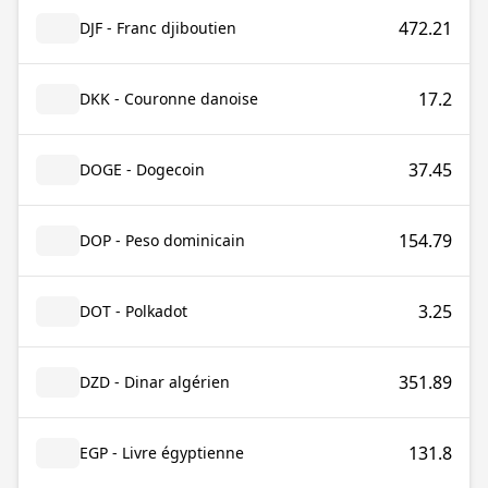
472.21
DJF - Franc djiboutien
17.2
DKK - Couronne danoise
37.45
DOGE - Dogecoin
154.79
DOP - Peso dominicain
3.25
DOT - Polkadot
351.89
DZD - Dinar algérien
131.8
EGP - Livre égyptienne