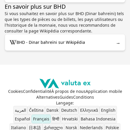
En savoir plus sur BHD
Si vous souhaitez en savoir plus sur BHD (Dinar bahreïni) tels
que les types de pièces ou de billets, les pays utilisateurs ou
l'historique de la monnaie, nous vous recommandons de
consulter la page Wikipédia correspondante.
→
BHD - Dinar bahreïni sur Wikipédia
Cookies
Confidentialité
À propos de nous
Application mobile
Alternatives
Guides
Conditions
Langage
:
العربية
Čeština
Dansk
Deutsch
Ελληνικά
English
Español
Français
हिन्दी
Hrvatski
Bahasa Indonesia
Italiano
日本語
ქართული
Norsk
Nederlands
Polskie