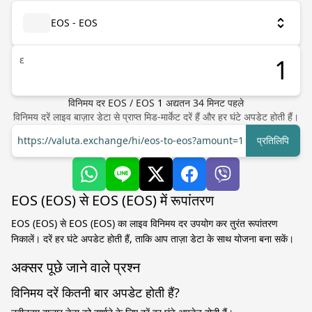
EOS - EOS
ε
विनिमय दर
EOS
/
EOS
1
अद्यतन
34
मिनट पहले
विनिमय दरें लाइव बाज़ार डेटा से प्राप्त मिड-मार्केट दरें हैं और हर घंटे अपडेट होती हैं।
https://valuta.exchange/hi/eos-to-eos?amount=1
प्रतिलिपि
EOS (EOS) से EOS (EOS) में रूपांतरण
EOS (EOS) से EOS (EOS) का लाइव विनिमय दर उपयोग कर तुरंत रूपांतरण
निकालें। दरें हर घंटे अपडेट होती हैं, ताकि आप ताज़ा डेटा के साथ योजना बना सकें।
अक्सर पूछे जाने वाले प्रश्न
विनिमय दरें कितनी बार अपडेट होती हैं?