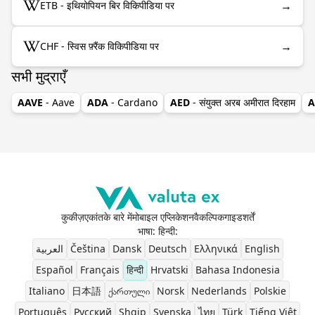
→
ETB - इथियोपियन बिर विकिपीडिया पर
→
CHF - स्विस फ़्रैंक विकिपीडिया पर
सभी मुद्राएँ
AAVE
- Aave
ADA
- Cardano
AED
- संयुक्त अरब अमीरात दिरहाम
A
कुकीज़
एकांत
के बारे में
मोबाइल एप्लिकेशन
वैकल्पिक
गाइड
शर्तें
भाषा: हिन्दी
:
العربية
Čeština
Dansk
Deutsch
Ελληνικά
English
Español
Français
हिन्दी
Hrvatski
Bahasa Indonesia
Italiano
日本語
ქართული
Norsk
Nederlands
Polskie
Português
Pусский
Shqip
Svenska
ไทย
Türk
Tiếng Việt