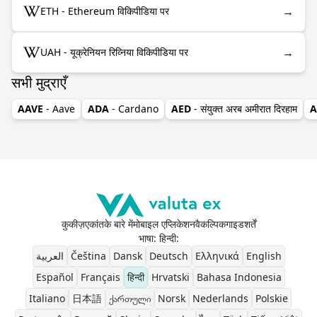
→
ETH - Ethereum विकिपीडिया पर
→
UAH - यूक्रेनियन रिव्निया विकिपीडिया पर
सभी मुद्राएँ
AAVE
- Aave
ADA
- Cardano
AED
- संयुक्त अरब अमीरात दिरहाम
A
कुकीज़
एकांत
के बारे में
मोबाइल एप्लिकेशन
वैकल्पिक
गाइड
शर्तें
भाषा: हिन्दी
:
العربية
Čeština
Dansk
Deutsch
Ελληνικά
English
Español
Français
हिन्दी
Hrvatski
Bahasa Indonesia
Italiano
日本語
ქართული
Norsk
Nederlands
Polskie