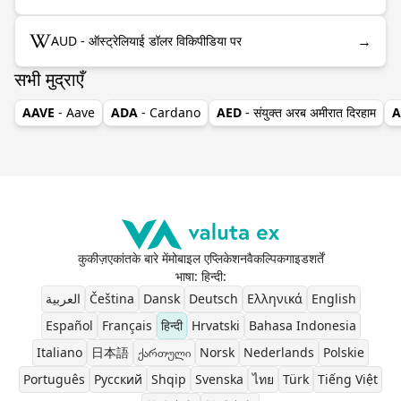
→
AUD - ऑस्ट्रेलियाई डॉलर विकिपीडिया पर
सभी मुद्राएँ
AAVE
- Aave
ADA
- Cardano
AED
- संयुक्त अरब अमीरात दिरहाम
A
कुकीज़
एकांत
के बारे में
मोबाइल एप्लिकेशन
वैकल्पिक
गाइड
शर्तें
भाषा: हिन्दी
:
العربية
Čeština
Dansk
Deutsch
Ελληνικά
English
Español
Français
हिन्दी
Hrvatski
Bahasa Indonesia
Italiano
日本語
ქართული
Norsk
Nederlands
Polskie
Português
Pусский
Shqip
Svenska
ไทย
Türk
Tiếng Việt