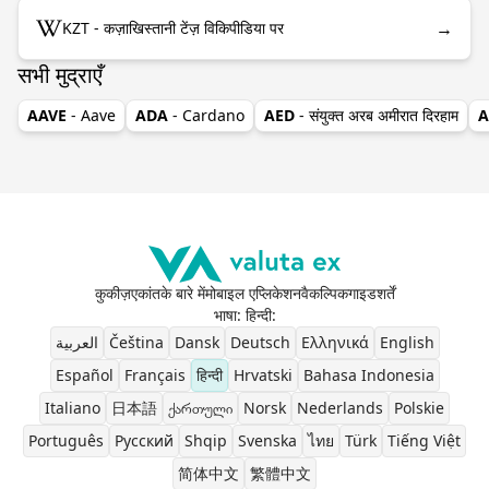
→
KZT - कज़ाखिस्तानी टेंज़ विकिपीडिया पर
सभी मुद्राएँ
AAVE
- Aave
ADA
- Cardano
AED
- संयुक्त अरब अमीरात दिरहाम
A
कुकीज़
एकांत
के बारे में
मोबाइल एप्लिकेशन
वैकल्पिक
गाइड
शर्तें
भाषा: हिन्दी
:
العربية
Čeština
Dansk
Deutsch
Ελληνικά
English
Español
Français
हिन्दी
Hrvatski
Bahasa Indonesia
Italiano
日本語
ქართული
Norsk
Nederlands
Polskie
Português
Pусский
Shqip
Svenska
ไทย
Türk
Tiếng Việt
简体中文
繁體中文