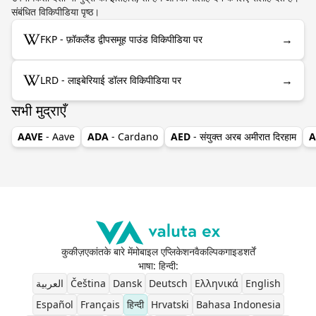
संबंधित विकिपीडिया पृष्ठ।
→
FKP - फ़ॉकलैंड द्वीपसमूह पाउंड विकिपीडिया पर
→
LRD - लाइबेरियाई डॉलर विकिपीडिया पर
सभी मुद्राएँ
AAVE
- Aave
ADA
- Cardano
AED
- संयुक्त अरब अमीरात दिरहाम
A
कुकीज़
एकांत
के बारे में
मोबाइल एप्लिकेशन
वैकल्पिक
गाइड
शर्तें
भाषा: हिन्दी
:
العربية
Čeština
Dansk
Deutsch
Ελληνικά
English
Español
Français
हिन्दी
Hrvatski
Bahasa Indonesia