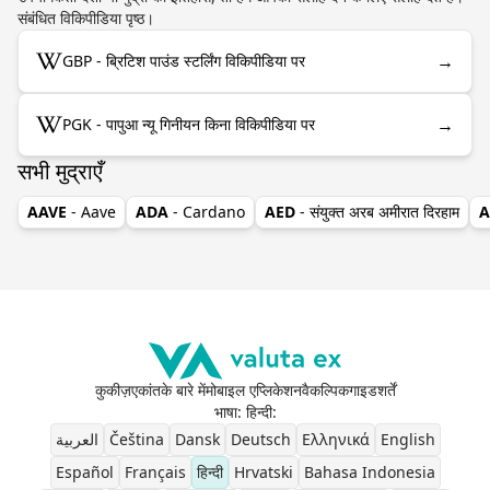
संबंधित विकिपीडिया पृष्ठ।
→
GBP - ब्रिटिश पाउंड स्टर्लिंग विकिपीडिया पर
→
PGK - पापुआ न्यू गिनीयन किना विकिपीडिया पर
सभी मुद्राएँ
AAVE
- Aave
ADA
- Cardano
AED
- संयुक्त अरब अमीरात दिरहाम
A
कुकीज़
एकांत
के बारे में
मोबाइल एप्लिकेशन
वैकल्पिक
गाइड
शर्तें
भाषा: हिन्दी
:
العربية
Čeština
Dansk
Deutsch
Ελληνικά
English
Español
Français
हिन्दी
Hrvatski
Bahasa Indonesia