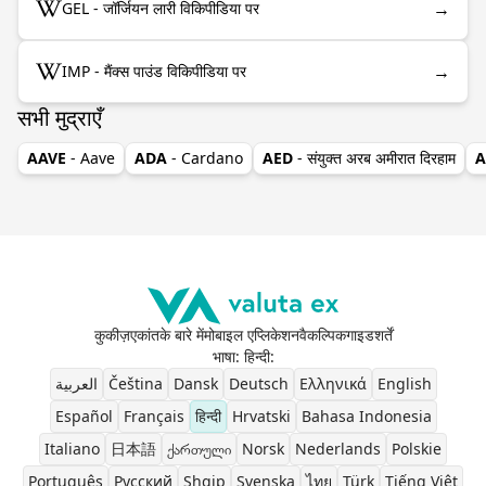
→
GEL - जॉर्जियन लारी विकिपीडिया पर
→
IMP - मैंक्स पाउंड विकिपीडिया पर
सभी मुद्राएँ
AAVE
- Aave
ADA
- Cardano
AED
- संयुक्त अरब अमीरात दिरहाम
A
कुकीज़
एकांत
के बारे में
मोबाइल एप्लिकेशन
वैकल्पिक
गाइड
शर्तें
भाषा: हिन्दी
:
العربية
Čeština
Dansk
Deutsch
Ελληνικά
English
Español
Français
हिन्दी
Hrvatski
Bahasa Indonesia
Italiano
日本語
ქართული
Norsk
Nederlands
Polskie
Português
Pусский
Shqip
Svenska
ไทย
Türk
Tiếng Việt