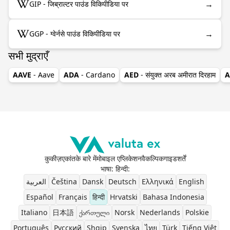
→
GIP - जिब्राल्टर पाउंड विकिपीडिया पर
→
GGP - ग्वेर्नसे पाउंड विकिपीडिया पर
सभी मुद्राएँ
AAVE
- Aave
ADA
- Cardano
AED
- संयुक्त अरब अमीरात दिरहाम
A
कुकीज़
एकांत
के बारे में
मोबाइल एप्लिकेशन
वैकल्पिक
गाइड
शर्तें
भाषा: हिन्दी
:
العربية
Čeština
Dansk
Deutsch
Ελληνικά
English
Español
Français
हिन्दी
Hrvatski
Bahasa Indonesia
Italiano
日本語
ქართული
Norsk
Nederlands
Polskie
Português
Pусский
Shqip
Svenska
ไทย
Türk
Tiếng Việt