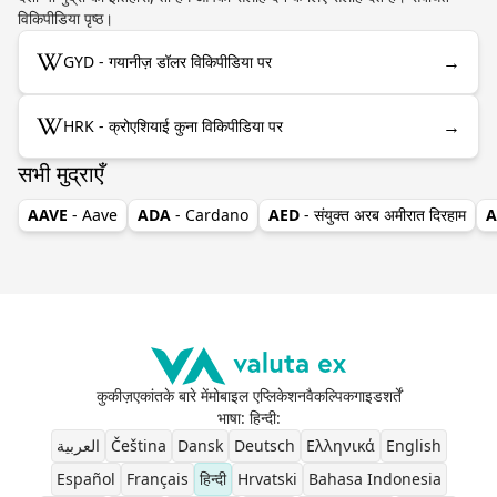
विकिपीडिया पृष्ठ।
→
GYD - गयानीज़ डॉलर विकिपीडिया पर
→
HRK - क्रोएशियाई कुना विकिपीडिया पर
सभी मुद्राएँ
AAVE
- Aave
ADA
- Cardano
AED
- संयुक्त अरब अमीरात दिरहाम
A
कुकीज़
एकांत
के बारे में
मोबाइल एप्लिकेशन
वैकल्पिक
गाइड
शर्तें
भाषा: हिन्दी
:
العربية
Čeština
Dansk
Deutsch
Ελληνικά
English
Español
Français
हिन्दी
Hrvatski
Bahasa Indonesia