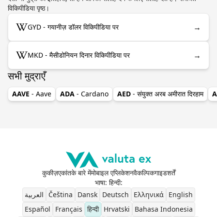
विकिपीडिया पृष्ठ।
→
GYD - गयानीज़ डॉलर विकिपीडिया पर
→
MKD - मैसीडोनियन दिनार विकिपीडिया पर
सभी मुद्राएँ
AAVE
- Aave
ADA
- Cardano
AED
- संयुक्त अरब अमीरात दिरहाम
A
कुकीज़
एकांत
के बारे में
मोबाइल एप्लिकेशन
वैकल्पिक
गाइड
शर्तें
भाषा: हिन्दी
:
العربية
Čeština
Dansk
Deutsch
Ελληνικά
English
Español
Français
हिन्दी
Hrvatski
Bahasa Indonesia