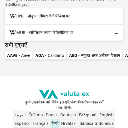
विकिपीडिया पृष्ठ।
→
HNL - होंडुरन लेम्पिरा विकिपीडिया पर
→
MUR - मॉरिशियन रुपया विकिपीडिया पर
सभी मुद्राएँ
AAVE
- Aave
ADA
- Cardano
AED
- संयुक्त अरब अमीरात दिरहाम
A
कुकीज़
एकांत
के बारे में
मोबाइल एप्लिकेशन
वैकल्पिक
गाइड
शर्तें
भाषा: हिन्दी
:
العربية
Čeština
Dansk
Deutsch
Ελληνικά
English
Español
Français
हिन्दी
Hrvatski
Bahasa Indonesia