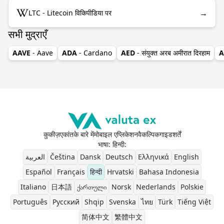
→
LTC - Litecoin विकिपीडिया पर
सभी मुद्राएँ
AAVE
- Aave
ADA
- Cardano
AED
- संयुक्त अरब अमीरात दिरहाम
A
कुकीज़
एकांत
के बारे में
मोबाइल एप्लिकेशन
वैकल्पिक
गाइड
शर्तें
भाषा: हिन्दी
:
العربية
Čeština
Dansk
Deutsch
Ελληνικά
English
Español
Français
हिन्दी
Hrvatski
Bahasa Indonesia
Italiano
日本語
ქართული
Norsk
Nederlands
Polskie
Português
Pусский
Shqip
Svenska
ไทย
Türk
Tiếng Việt
简体中文
繁體中文