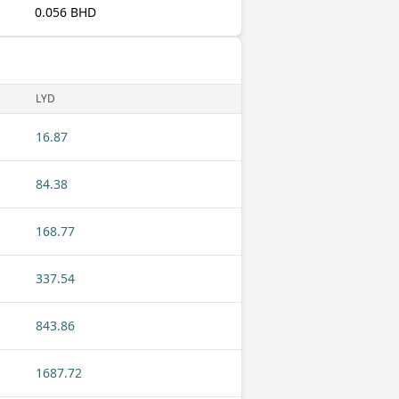
0.056 BHD
LYD
16.87
84.38
168.77
337.54
843.86
1687.72