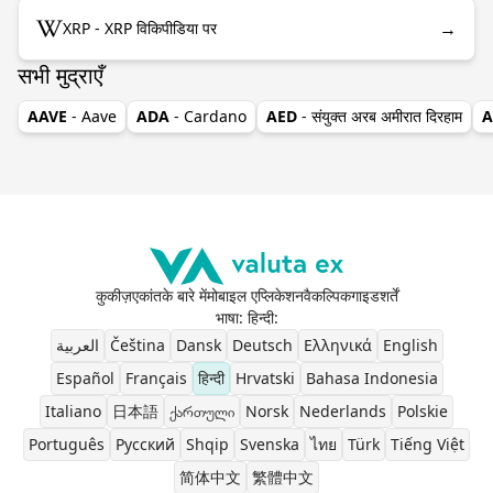
→
XRP - XRP विकिपीडिया पर
सभी मुद्राएँ
AAVE
- Aave
ADA
- Cardano
AED
- संयुक्त अरब अमीरात दिरहाम
A
कुकीज़
एकांत
के बारे में
मोबाइल एप्लिकेशन
वैकल्पिक
गाइड
शर्तें
भाषा: हिन्दी
:
العربية
Čeština
Dansk
Deutsch
Ελληνικά
English
Español
Français
हिन्दी
Hrvatski
Bahasa Indonesia
Italiano
日本語
ქართული
Norsk
Nederlands
Polskie
Português
Pусский
Shqip
Svenska
ไทย
Türk
Tiếng Việt
简体中文
繁體中文