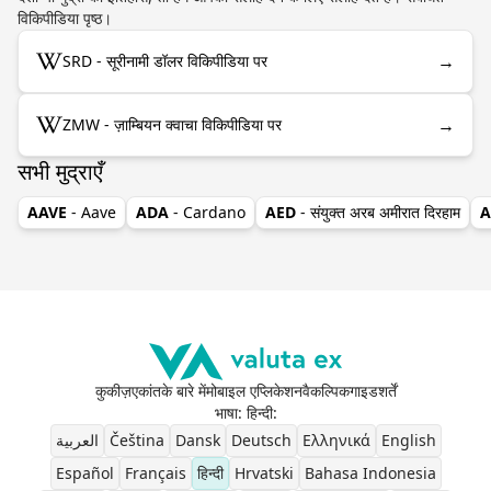
विकिपीडिया पृष्ठ।
→
SRD - सूरीनामी डॉलर विकिपीडिया पर
→
ZMW - ज़ाम्बियन क्वाचा विकिपीडिया पर
सभी मुद्राएँ
AAVE
- Aave
ADA
- Cardano
AED
- संयुक्त अरब अमीरात दिरहाम
A
कुकीज़
एकांत
के बारे में
मोबाइल एप्लिकेशन
वैकल्पिक
गाइड
शर्तें
भाषा: हिन्दी
:
العربية
Čeština
Dansk
Deutsch
Ελληνικά
English
Español
Français
हिन्दी
Hrvatski
Bahasa Indonesia