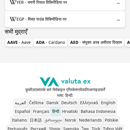
→
YER - यमनी रियाल विकिपीडिया पर
→
EGP - मिस्र पाउंड विकिपीडिया पर
सभी मुद्राएँ
AAVE
- Aave
ADA
- Cardano
AED
- संयुक्त अरब अमीरात दिरहाम
A
कुकीज़
एकांत
के बारे में
मोबाइल एप्लिकेशन
वैकल्पिक
गाइड
शर्तें
भाषा: हिन्दी
:
العربية
Čeština
Dansk
Deutsch
Ελληνικά
English
Español
Français
हिन्दी
Hrvatski
Bahasa Indonesia
Italiano
日本語
ქართული
Norsk
Nederlands
Polskie
Português
Pусский
Shqip
Svenska
ไทย
Türk
Tiếng Việt