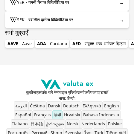
→
YER - यमनी रियाल विकिपीडिया पर
→
SEK - स्वीडीश क्रोना विकिपीडिया पर
सभी मुद्राएँ
AAVE
- Aave
ADA
- Cardano
AED
- संयुक्त अरब अमीरात दिरहाम
A
कुकीज़
एकांत
के बारे में
मोबाइल एप्लिकेशन
वैकल्पिक
गाइड
शर्तें
भाषा: हिन्दी
:
العربية
Čeština
Dansk
Deutsch
Ελληνικά
English
Español
Français
हिन्दी
Hrvatski
Bahasa Indonesia
Italiano
日本語
ქართული
Norsk
Nederlands
Polskie
Português
Pусский
Shqip
Svenska
ไทย
Türk
Tiếng Việt