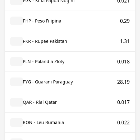
0.021
PGK - Kina Papua Nugini
0.29
PHP - Peso Filipina
1.31
PKR - Rupee Pakistan
0.018
PLN - Polandia Zloty
28.19
PYG - Guarani Paraguay
0.017
QAR - Rial Qatar
0.022
RON - Leu Rumania