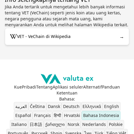
Jika Anda tertarik untuk mengetahui lebih banyak informasi
tentang VET (VeChain) seperti jenis koin atau uang kertas,
negara pengguna atau sejarah mata uang, kami
menyarankan Anda untuk melihat halaman Wikipedia terkait.
→
VET - VeChain di Wikipedia
Kue
Pribadi
Tentang
Aplikasi seluler
Alternatif
Panduan
Ketentuan
Bahasa
:
العربية
Čeština
Dansk
Deutsch
Ελληνικά
English
Español
Français
हिन्दी
Hrvatski
Bahasa Indonesia
Italiano
日本語
ქართული
Norsk
Nederlands
Polskie
Português
Pусский
Shqip
Svenska
ไทย
Türk
Tiếng Việt