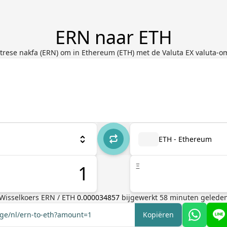
ERN naar ETH
itrese nakfa (ERN) om in Ethereum (ETH) met de Valuta EX valuta-o
ETH - Ethereum
Ξ
Wisselkoers
ERN
/
ETH
0.000034857
bijgewerkt
58
minuten gelede
nge/nl/ern-to-eth?amount=1
Kopiëren