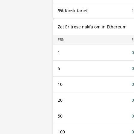
5% Kiosk-tarief
1
Zet Eritrese nakfa om in Ethereum
ERN
E
1
0
5
0
10
0
20
0
50
0
100
0