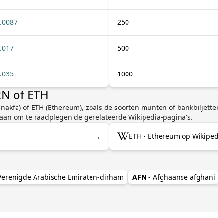
.0087
250
.017
500
.035
1000
RN of ETH
e nakfa) of ETH (Ethereum), zoals de soorten munten of bankbiljett
 aan om te raadplegen de gerelateerde Wikipedia-pagina's.
→
ETH - Ethereum op Wikiped
 Verenigde Arabische Emiraten-dirham
AFN
- Afghaanse afghani