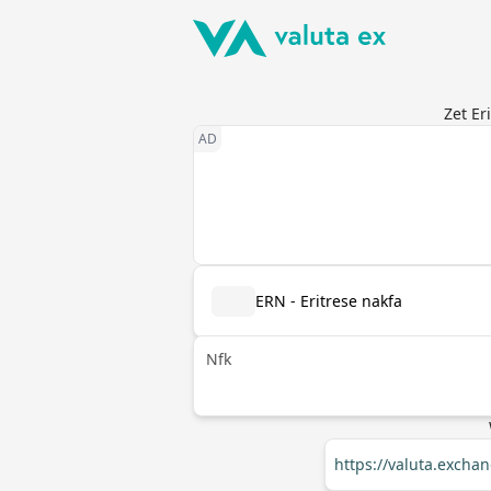
Zet Er
ERN - Eritrese nakfa
Nfk
https://valuta.excha