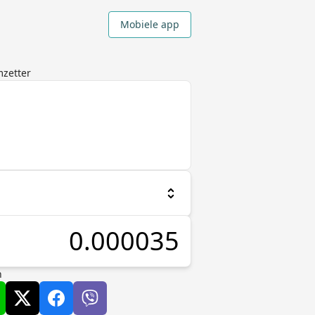
Mobiele app
mzetter
n