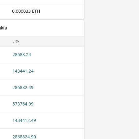
0.000033 ETH
akfa
ERN
28688.24
143441.24
286882.49
573764.99
1434412.49
2868824.99