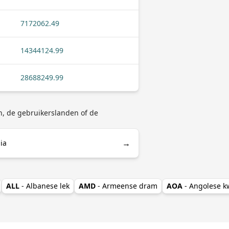
7172062.49
14344124.99
28688249.99
en, de gebruikerslanden of de
→
ia
ALL
- Albanese lek
AMD
- Armeense dram
AOA
- Angolese 