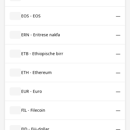
—
EOS - EOS
—
ERN - Eritrese nakfa
—
ETB - Ethiopische birr
—
ETH - Ethereum
—
EUR - Euro
—
FIL - Filecoin
—
FJD - Fiji-dollar