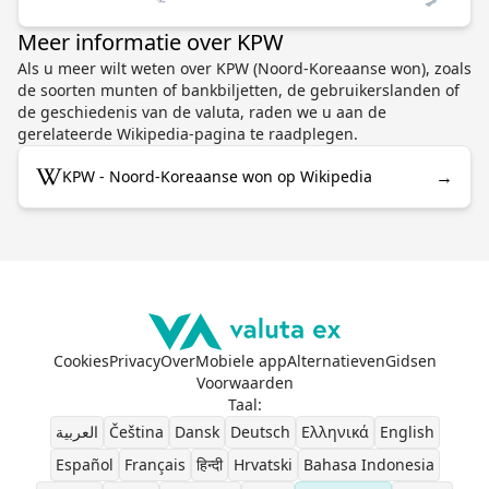
Meer informatie over KPW
Als u meer wilt weten over KPW (Noord-Koreaanse won), zoals
de soorten munten of bankbiljetten, de gebruikerslanden of
de geschiedenis van de valuta, raden we u aan de
gerelateerde Wikipedia-pagina te raadplegen.
→
KPW - Noord-Koreaanse won op Wikipedia
Cookies
Privacy
Over
Mobiele app
Alternatieven
Gidsen
Voorwaarden
Taal
:
العربية
Čeština
Dansk
Deutsch
Ελληνικά
English
Español
Français
हिन्दी
Hrvatski
Bahasa Indonesia