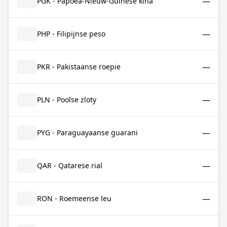
—
PGK - Papoea-Nieuw-Guinese kina
—
PHP - Filipijnse peso
—
PKR - Pakistaanse roepie
—
PLN - Poolse zloty
—
PYG - Paraguayaanse guarani
—
QAR - Qatarese rial
—
RON - Roemeense leu