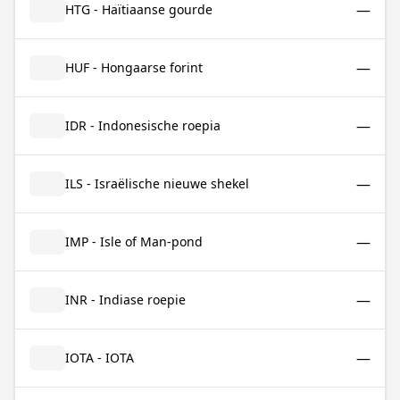
—
HTG - Haïtiaanse gourde
—
HUF - Hongaarse forint
—
IDR - Indonesische roepia
—
ILS - Israëlische nieuwe shekel
—
IMP - Isle of Man-pond
—
INR - Indiase roepie
—
IOTA - IOTA