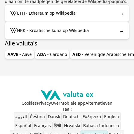
u aan om te raadplegen de gerelateerde Wikipedia-pagina's.
→
ETH - Ethereum op Wikipedia
→
HRK - Kroatische kuna op Wikipedia
Alle valuta's
AAVE
- Aave
ADA
- Cardano
AED
- Verenigde Arabische Em
Cookies
Privacy
Over
Mobiele app
Alternatieven
Taal
:
العربية
Čeština
Dansk
Deutsch
Ελληνικά
English
Español
Français
हिन्दी
Hrvatski
Bahasa Indonesia