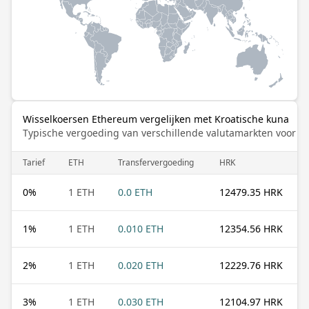
Wisselkoersen Ethereum vergelijken met Kroatische kuna
Typische vergoeding van verschillende valutamarkten voor de
Tarief
ETH
Transfervergoeding
HRK
0
%
1 ETH
0.0 ETH
12479.35 HRK
1
%
1 ETH
0.010 ETH
12354.56 HRK
2
%
1 ETH
0.020 ETH
12229.76 HRK
3
%
1 ETH
0.030 ETH
12104.97 HRK