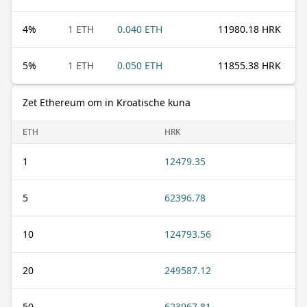
4
%
1 ETH
0.040 ETH
11980.18 HRK
5
%
1 ETH
0.050 ETH
11855.38 HRK
Zet Ethereum om in Kroatische kuna
ETH
HRK
1
12479.35
5
62396.78
10
124793.56
20
249587.12
50
623967.81