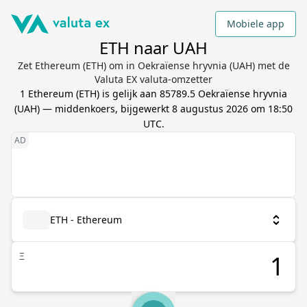
Mobiele app
ETH naar UAH
Zet Ethereum (ETH) om in Oekraïense hryvnia (UAH) met de
Valuta EX valuta-omzetter
1
Ethereum
(
ETH
) is gelijk aan
85789.5
Oekraïense hryvnia
(
UAH
) — middenkoers, bijgewerkt
8 augustus 2026 om 18:50
UTC
.
ETH - Ethereum
Ξ