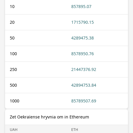
10
857895.07
20
1715790.15
50
4289475.38
100
8578950.76
250
21447376.92
500
42894753.84
1000
85789507.69
Zet Oekraïense hryvnia om in Ethereum
UAH
ETH