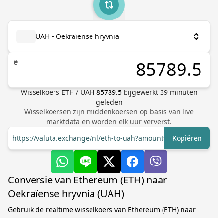
UAH - Oekraïense hryvnia
₴
Wisselkoers
ETH
/
UAH
85789.5
bijgewerkt
39
minuten
geleden
Wisselkoersen zijn middenkoersen op basis van live
marktdata en worden elk uur ververst.
https://valuta.exchange/nl/eth-to-uah?amount=1
Kopiëren
Conversie van Ethereum (ETH) naar
Oekraïense hryvnia (UAH)
Gebruik de realtime wisselkoers van Ethereum (ETH) naar