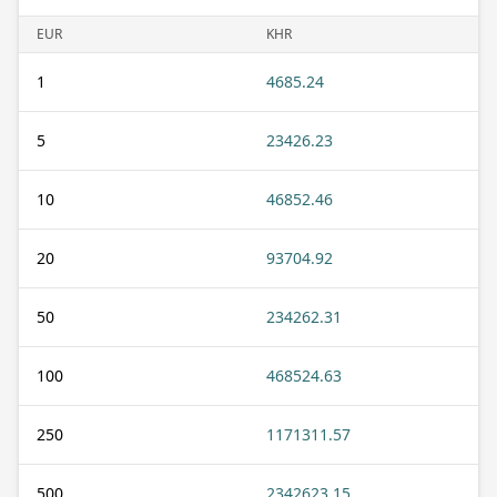
EUR
KHR
1
4685.24
5
23426.23
10
46852.46
20
93704.92
50
234262.31
100
468524.63
250
1171311.57
500
2342623.15