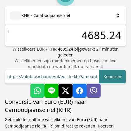
KHR - Cambodjaanse riel
៛
Wisselkoers
EUR
/
KHR
4685.24
bijgewerkt
21
minuten
geleden
Wisselkoersen zijn middenkoersen op basis van live
marktdata en worden elk uur ververst.
https://valuta.exchange/nl/eur-to-khr?amount=1
Kopiëren
Conversie van Euro (EUR) naar
Cambodjaanse riel (KHR)
Gebruik de realtime wisselkoers van Euro (EUR) naar
Cambodjaanse riel (KHR) om direct te rekenen. Koersen