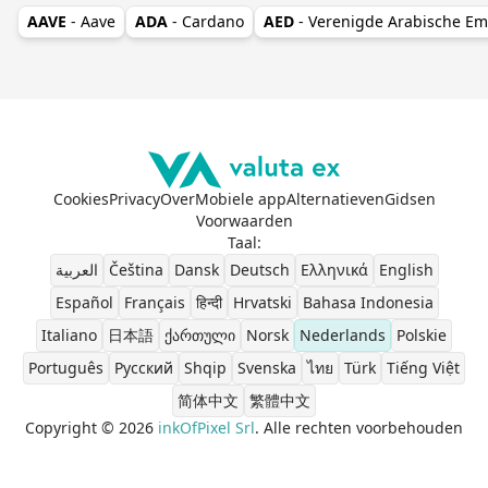
AAVE
- Aave
ADA
- Cardano
AED
- Verenigde Arabische Em
Cookies
Privacy
Over
Mobiele app
Alternatieven
Gidsen
Voorwaarden
Taal
:
العربية
Čeština
Dansk
Deutsch
Ελληνικά
English
Español
Français
हिन्दी
Hrvatski
Bahasa Indonesia
Italiano
日本語
ქართული
Norsk
Nederlands
Polskie
Português
Pусский
Shqip
Svenska
ไทย
Türk
Tiếng Việt
简体中文
繁體中文
Copyright © 2026
inkOfPixel Srl
. Alle rechten voorbehouden