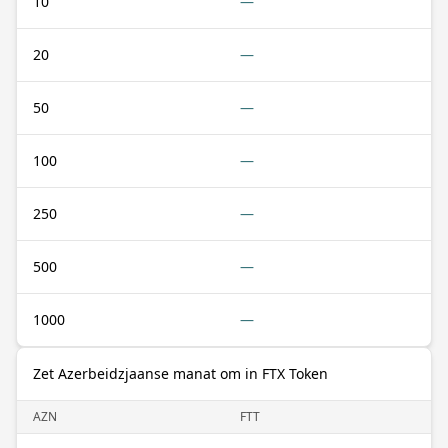
10
—
20
—
50
—
100
—
250
—
500
—
1000
—
Zet Azerbeidzjaanse manat om in FTX Token
AZN
FTT