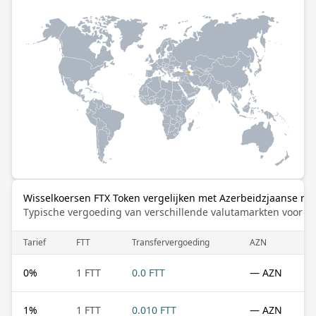
Wisselkoersen FTX Token vergelijken met Azerbeidzjaanse ma
Typische vergoeding van verschillende valutamarkten voor de
Tarief
FTT
Transfervergoeding
AZN
0
%
1 FTT
0.0 FTT
— AZN
1
%
1 FTT
0.010 FTT
— AZN