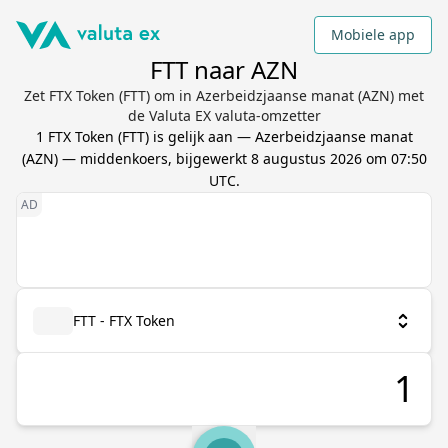
Mobiele app
FTT naar AZN
Zet FTX Token (FTT) om in Azerbeidzjaanse manat (AZN) met
de Valuta EX valuta-omzetter
1
FTX Token
(
FTT
) is gelijk aan
—
Azerbeidzjaanse manat
(
AZN
) — middenkoers, bijgewerkt
8 augustus 2026 om 07:50
UTC
.
FTT - FTX Token