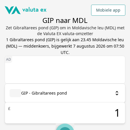
Mobiele app
GIP naar MDL
Zet Gibraltarees pond (GIP) om in Moldavische leu (MDL) met
de Valuta EX valuta-omzetter
1
Gibraltarees pond
(
GIP
) is gelijk aan
23.45
Moldavische leu
(
MDL
) — middenkoers, bijgewerkt
7 augustus 2026 om 07:50
UTC
.
GIP - Gibraltarees pond
£