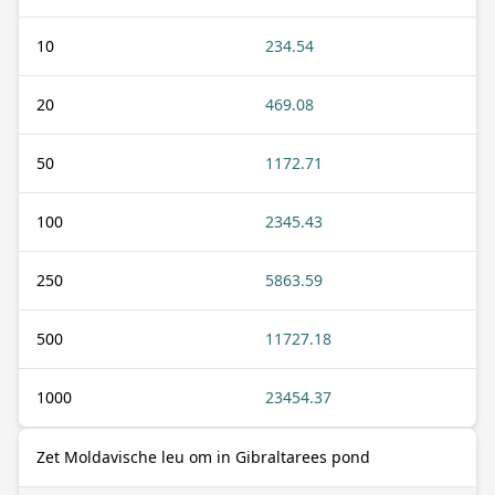
10
234.54
20
469.08
50
1172.71
100
2345.43
250
5863.59
500
11727.18
1000
23454.37
Zet Moldavische leu om in Gibraltarees pond