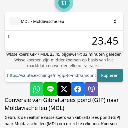
MDL - Moldavische leu
L
Wisselkoers
GIP
/
MDL
23.45
bijgewerkt
32
minuten geleden
Wisselkoersen zijn middenkoersen op basis van live
marktdata en worden elk uur ververst.
https://valuta.exchange/nl/gip-to-mdl?amount=1
Kopiëren
Conversie van Gibraltarees pond (GIP) naar
Moldavische leu (MDL)
Gebruik de realtime wisselkoers van Gibraltarees pond (GIP)
naar Moldavische leu (MDL) om direct te rekenen. Koersen