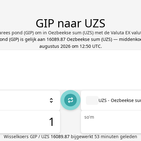
GIP naar UZS
tarees pond (GIP) om in Oezbeekse sum (UZS) met de Valuta EX valu
pond
(
GIP
) is gelijk aan
16089.87
Oezbeekse sum
(
UZS
) — middenkoe
augustus 2026 om 12:50 UTC
.
UZS - Oezbeekse s
so'm
Wisselkoers
GIP
/
UZS
16089.87
bijgewerkt
53
minuten geleden