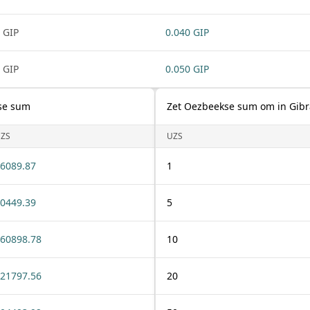
 GIP
0.040 GIP
 GIP
0.050 GIP
kse sum
Zet Oezbeekse sum om in Gibr
ZS
UZS
6089.87
1
0449.39
5
60898.78
10
21797.56
20