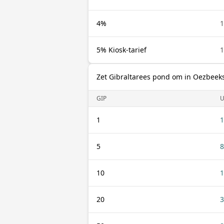
4%
1
5% Kiosk-tarief
1
Zet Gibraltarees pond om in Oezbee
GIP
U
1
1
5
8
10
1
20
3