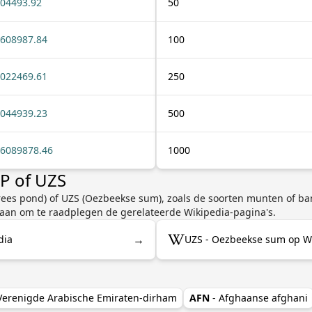
04493.92
50
608987.84
100
022469.61
250
044939.23
500
6089878.46
1000
IP of UZS
arees pond) of UZS (Oezbeekse sum), zoals de soorten munten of ba
 aan om te raadplegen de gerelateerde Wikipedia-pagina's.
→
dia
UZS - Oezbeekse sum op W
 Verenigde Arabische Emiraten-dirham
AFN
- Afghaanse afghani