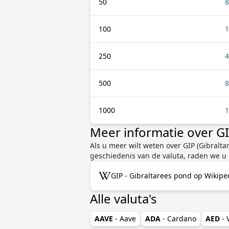
50
8
100
1
250
4
500
8
1000
1
Meer informatie over G
Als u meer wilt weten over GIP (Gibralt
geschiedenis van de valuta, raden we u
GIP - Gibraltarees pond op Wikipe
Alle valuta's
AAVE
- Aave
ADA
- Cardano
AED
-