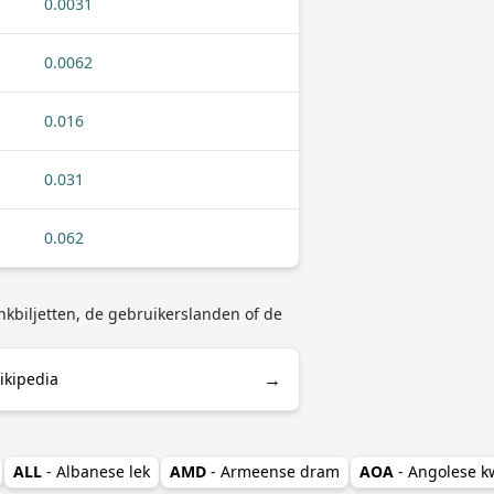
0.0031
0.0062
0.016
0.031
0.062
nkbiljetten, de gebruikerslanden of de
→
ikipedia
ALL
- Albanese lek
AMD
- Armeense dram
AOA
- Angolese 