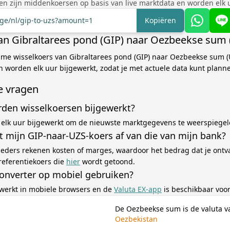
en zijn middenkoersen op basis van live marktdata en worden elk u
nge/nl/gip-to-uzs?amount=1
Kopiëren
an Gibraltarees pond (GIP) naar Oezbeekse sum 
ime wisselkoers van Gibraltarees pond (GIP) naar Oezbeekse sum (
 worden elk uur bijgewerkt, zodat je met actuele data kunt plann
e vragen
den wisselkoersen bijgewerkt?
elk uur bijgewerkt om de nieuwste marktgegevens te weerspiegel
 mijn GIP-naar-UZS-koers af van die van mijn bank?
eders rekenen kosten of marges, waardoor het bedrag dat je ontv
referentiekoers die
hier
wordt getoond.
converter op mobiel gebruiken?
 werkt in mobiele browsers en de
Valuta EX-app
is beschikbaar voor
De Oezbeekse sum is de valuta v
Oezbekistan