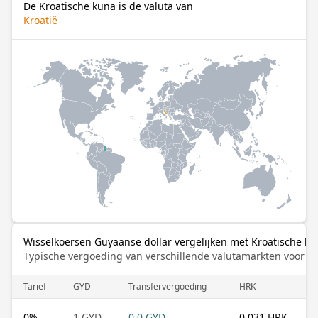
De Kroatische kuna is de valuta van
Kroatië
Wisselkoersen Guyaanse dollar vergelijken met Kroatische ku
Typische vergoeding van verschillende valutamarkten voor de
Tarief
GYD
Transfervergoeding
HRK
0
%
1 GYD
0.0 GYD
0.031 HRK