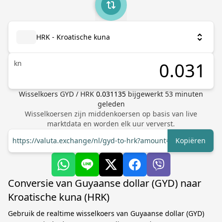
HRK - Kroatische kuna
kn
Wisselkoers
GYD
/
HRK
0.031135
bijgewerkt
53
minuten
geleden
Wisselkoersen zijn middenkoersen op basis van live
marktdata en worden elk uur ververst.
https://valuta.exchange/nl/gyd-to-hrk?amount=1
Kopiëren
Conversie van Guyaanse dollar (GYD) naar
Kroatische kuna (HRK)
Gebruik de realtime wisselkoers van Guyaanse dollar (GYD)