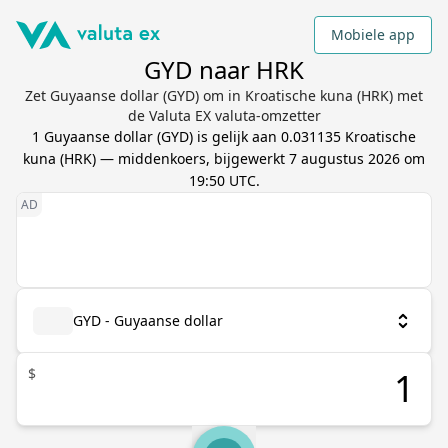
Mobiele app
GYD naar HRK
Zet Guyaanse dollar (GYD) om in Kroatische kuna (HRK) met
de Valuta EX valuta-omzetter
1
Guyaanse dollar
(
GYD
) is gelijk aan
0.031135
Kroatische
kuna
(
HRK
) — middenkoers, bijgewerkt
7 augustus 2026 om
19:50 UTC
.
GYD - Guyaanse dollar
$