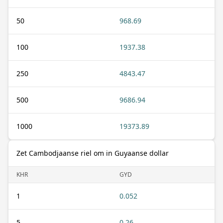
50
968.69
100
1937.38
250
4843.47
500
9686.94
1000
19373.89
Zet Cambodjaanse riel om in Guyaanse dollar
KHR
GYD
1
0.052
5
0.26