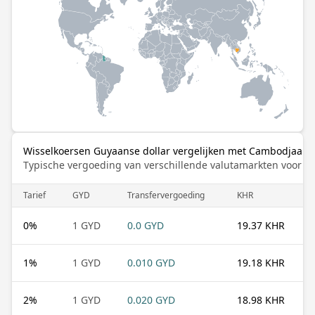
Wisselkoersen Guyaanse dollar vergelijken met Cambodjaanse
Typische vergoeding van verschillende valutamarkten voor de
Tarief
GYD
Transfervergoeding
KHR
0
%
1 GYD
0.0 GYD
19.37 KHR
1
%
1 GYD
0.010 GYD
19.18 KHR
2
%
1 GYD
0.020 GYD
18.98 KHR