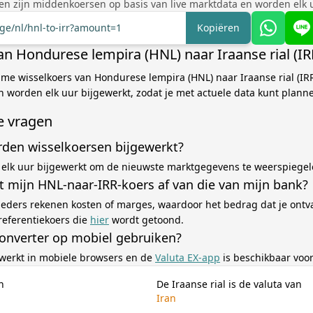
en zijn middenkoersen op basis van live marktdata en worden elk u
nge/nl/hnl-to-irr?amount=1
Kopiëren
an Hondurese lempira (HNL) naar Iraanse rial (IR
ime wisselkoers van Hondurese lempira (HNL) naar Iraanse rial (IRR
 worden elk uur bijgewerkt, zodat je met actuele data kunt plann
e vragen
den wisselkoersen bijgewerkt?
elk uur bijgewerkt om de nieuwste marktgegevens te weerspiegel
 mijn HNL-naar-IRR-koers af van die van mijn bank?
eders rekenen kosten of marges, waardoor het bedrag dat je ontv
referentiekoers die
hier
wordt getoond.
converter op mobiel gebruiken?
 werkt in mobiele browsers en de
Valuta EX-app
is beschikbaar voor
n
De Iraanse rial is de valuta van
Iran