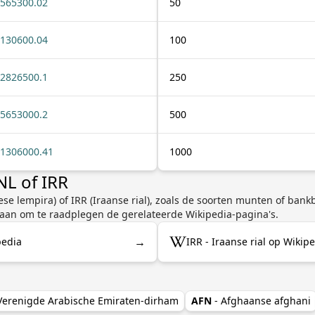
565300.02
50
130600.04
100
2826500.1
250
5653000.2
500
1306000.41
1000
NL of IRR
e lempira) of IRR (Iraanse rial), zoals de soorten munten of bankb
 aan om te raadplegen de gerelateerde Wikipedia-pagina's.
→
pedia
IRR - Iraanse rial op Wikip
 Verenigde Arabische Emiraten-dirham
AFN
- Afghaanse afghani