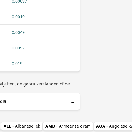
0.00097
0.0019
0.0049
0.0097
0.019
iljetten, de gebruikerslanden of de
→
edia
ALL
- Albanese lek
AMD
- Armeense dram
AOA
- Angolese 