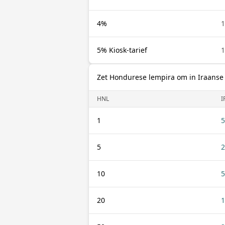
4%
1
5% Kiosk-tarief
1
Zet Hondurese lempira om in Iraanse 
HNL
I
1
5
5
2
10
5
20
1