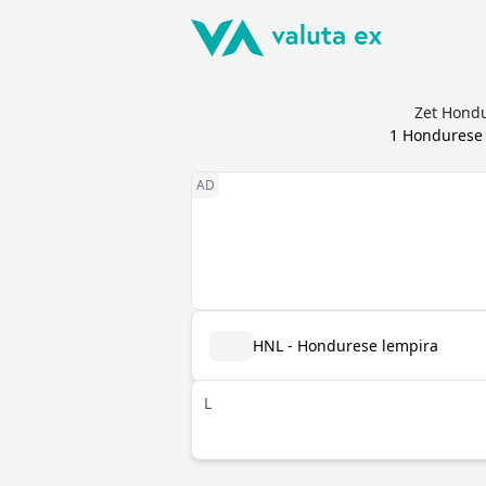
Zet Hondu
1
Hondurese 
HNL - Hondurese lempira
L