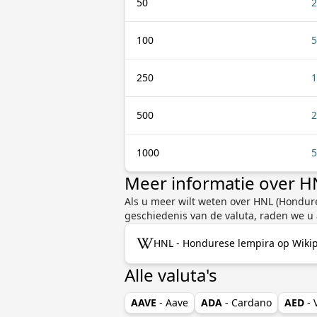
50
2
100
5
250
1
500
2
1000
5
Meer informatie over H
Als u meer wilt weten over HNL (Hondures
geschiedenis van de valuta, raden we u
HNL - Hondurese lempira op Wiki
Alle valuta's
AAVE
- Aave
ADA
- Cardano
AED
-