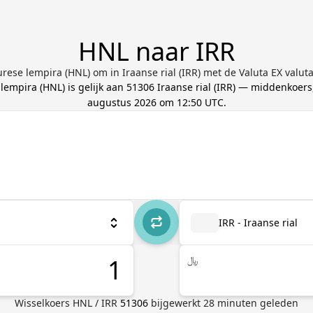
HNL naar IRR
rese lempira (HNL) om in Iraanse rial (IRR) met de Valuta EX valut
lempira
(
HNL
) is gelijk aan
51306
Iraanse rial
(
IRR
) — middenkoers
augustus 2026 om 12:50 UTC
.
IRR - Iraanse rial
﷼
Wisselkoers
HNL
/
IRR
51306
bijgewerkt
28
minuten geleden