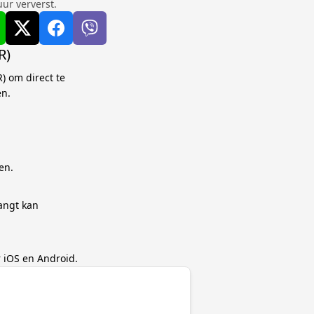
ur ververst.
R)
) om direct te
en.
en.
angt kan
 iOS en Android.