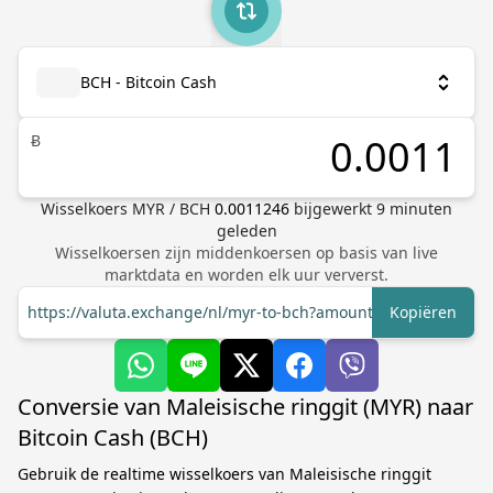
BCH - Bitcoin Cash
Ƀ
Wisselkoers
MYR
/
BCH
0.0011246
bijgewerkt
9
minuten
geleden
Wisselkoersen zijn middenkoersen op basis van live
marktdata en worden elk uur ververst.
https://valuta.exchange/nl/myr-to-bch?amount=1
Kopiëren
Conversie van Maleisische ringgit (MYR) naar
Bitcoin Cash (BCH)
Gebruik de realtime wisselkoers van Maleisische ringgit