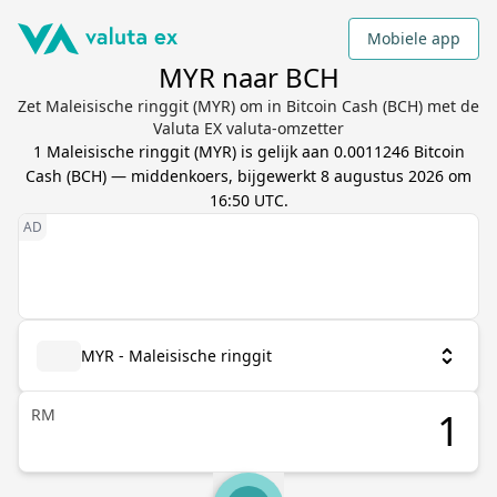
Mobiele app
MYR naar BCH
Zet Maleisische ringgit (MYR) om in Bitcoin Cash (BCH) met de
Valuta EX valuta-omzetter
1
Maleisische ringgit
(
MYR
) is gelijk aan
0.0011246
Bitcoin
Cash
(
BCH
) — middenkoers, bijgewerkt
8 augustus 2026 om
16:50 UTC
.
MYR - Maleisische ringgit
RM