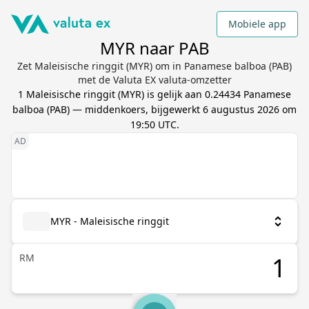
Mobiele app
MYR naar PAB
Zet Maleisische ringgit (MYR) om in Panamese balboa (PAB)
met de Valuta EX valuta-omzetter
1
Maleisische ringgit
(
MYR
) is gelijk aan
0.24434
Panamese
balboa
(
PAB
) — middenkoers, bijgewerkt
6 augustus 2026 om
19:50 UTC
.
MYR - Maleisische ringgit
RM