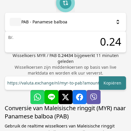
PAB - Panamese balboa
B/.
Wisselkoers
MYR
/
PAB
0.24434
bijgewerkt
11
minuten
geleden
Wisselkoersen zijn middenkoersen op basis van live
marktdata en worden elk uur ververst.
https://valuta.exchange/nl/myr-to-pab?amount=1
Kopiëren
Conversie van Maleisische ringgit (MYR) naar
Panamese balboa (PAB)
Gebruik de realtime wisselkoers van Maleisische ringgit