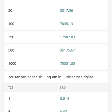
50
3517.56
100
7035.13
250
17587.83
500
35175.67
1000
70351.35
Zet Tanzaniaanse shilling om in Surinaamse dollar
TZS
SRD
1
0.014
5
0.071