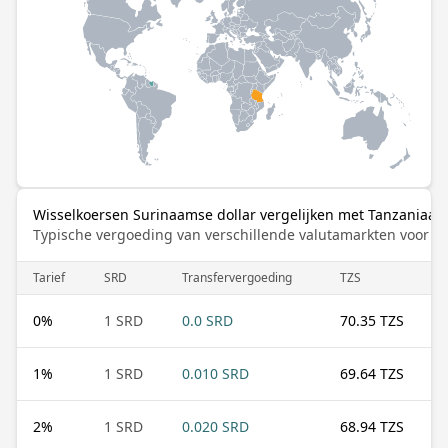
Wisselkoersen Surinaamse dollar vergelijken met Tanzaniaans
Typische vergoeding van verschillende valutamarkten voor de
Tarief
SRD
Transfervergoeding
TZS
0
%
1 SRD
0.0 SRD
70.35 TZS
1
%
1 SRD
0.010 SRD
69.64 TZS
2
%
1 SRD
0.020 SRD
68.94 TZS