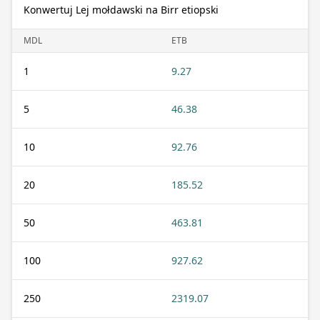
Konwertuj Lej mołdawski na Birr etiopski
MDL
ETB
1
9.27
5
46.38
10
92.76
20
185.52
50
463.81
100
927.62
250
2319.07