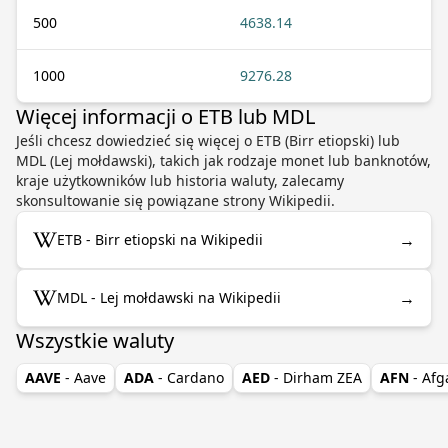
500
4638.14
1000
9276.28
Więcej informacji o ETB lub MDL
Jeśli chcesz dowiedzieć się więcej o ETB (Birr etiopski) lub
MDL (Lej mołdawski), takich jak rodzaje monet lub banknotów,
kraje użytkowników lub historia waluty, zalecamy
skonsultowanie się powiązane strony Wikipedii.
→
ETB - Birr etiopski na Wikipedii
→
MDL - Lej mołdawski na Wikipedii
Wszystkie waluty
AAVE
- Aave
ADA
- Cardano
AED
- Dirham ZEA
AFN
- Afg