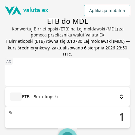
Aplikacja mobilna
ETB do MDL
Konwertuj Birr etiopski (ETB) na Lej mołdawski (MDL) za
pomocą przelicznika walut Valuta EX
1
Birr etiopski
(
ETB
) równa się
0.10780
Lej mołdawski
(
MDL
) —
kurs średniorynkowy, zaktualizowano
6 sierpnia 2026 23:50
UTC
.
ETB - Birr etiopski
Br