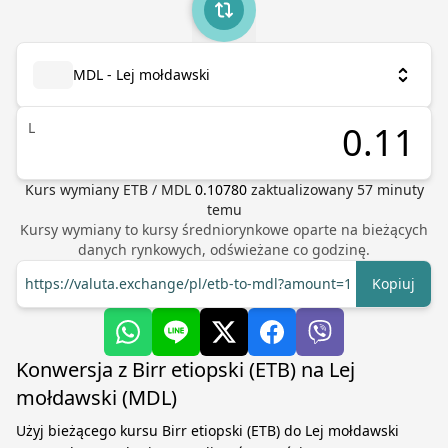
MDL - Lej mołdawski
L
Kurs wymiany
ETB
/
MDL
0.10780
zaktualizowany
57
minuty
temu
Kursy wymiany to kursy średniorynkowe oparte na bieżących
danych rynkowych, odświeżane co godzinę.
https://valuta.exchange/pl/etb-to-mdl?amount=1
Kopiuj
Konwersja z Birr etiopski (ETB) na Lej
mołdawski (MDL)
Użyj bieżącego kursu Birr etiopski (ETB) do Lej mołdawski