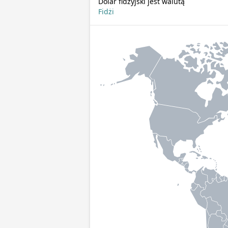
Dolar fidżyjski jest walutą
Fidżi