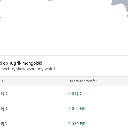
ki do Tugrik mongolski
icznych rynków wymiany walut
JD
Opłata za transfer
 FJD
0.0 FJD
 FJD
0.010 FJD
 FJD
0.020 FJD