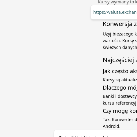
Kursy wymiany to 
https://valuta.excha
Konwersja z 
Użyj bieżącego k
wartości. Kursy
świeżych danych
Najczęściej
Jak często a
Kursy są aktual
Dlaczego mój
Banki i dostawcy
kursu referenc
Czy mogę kor
Tak. Konwerter 
Android.