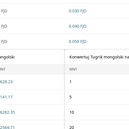
 FJD
0.030 FJD
 FJD
0.040 FJD
 FJD
0.050 FJD
ongolski
Konwertuj Tugrik mongolski na 
MNT
MNT
628.23
1
141.17
5
6282.35
10
2564.71
20