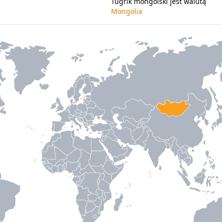
Tugrik mongolski jest walutą
Mongolia