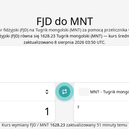
FJD do MNT
r fidżyjski (FJD) na Tugrik mongolski (MNT) za pomocą przelicznika 
żyjski
(
FJD
) równa się
1628.23
Tugrik mongolski
(
MNT
) — kurs śred
zaktualizowano
8 sierpnia 2026 03:50 UTC
.
MNT - Tugrik mongo
₮
Kurs wymiany
FJD
/
MNT
1628.23
zaktualizowany
51
minuty temu