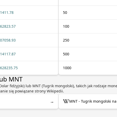
1411.78
50
62823.57
100
07058.93
250
14117.87
500
628235.75
1000
 lub MNT
 (Dolar fidżyjski) lub MNT (Tugrik mongolski), takich jak rodzaje m
wanie się powiązane strony Wikipedii.
→
MNT - Tugrik mongolski na