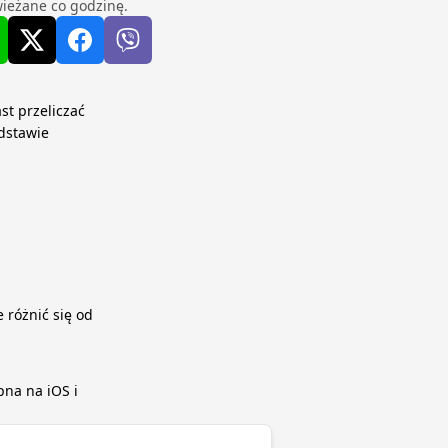
ieżane co godzinę.
st przeliczać
dstawie
 różnić się od
pna na iOS i