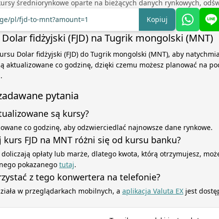
kursy średniorynkowe oparte na bieżących danych rynkowych, odśw
nge/pl/fjd-to-mnt?amount=1
Kopiuj
Dolar fidżyjski (FJD) na Tugrik mongolski (MNT)
ursu Dolar fidżyjski (FJD) do Tugrik mongolski (MNT), aby natychmia
 są aktualizowane co godzinę, dzięki czemu możesz planować na po
.
 zadawane pytania
ktualizowane są kursy?
izowane co godzinę, aby odzwierciedlać najnowsze dane rynkowe.
 kurs FJD na MNT różni się od kursu banku?
 doliczają opłaty lub marże, dlatego kwota, którą otrzymujesz, może
yjnego pokazanego
tutaj
.
zystać z tego konwertera na telefonie?
działa w przeglądarkach mobilnych, a
aplikacja Valuta EX
jest dostę