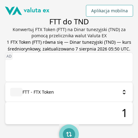
Aplikacja mobilna
FTT do TND
Konwertuj FTX Token (FTT) na Dinar tunezyjski (TND) za
pomocą przelicznika walut Valuta EX
1
FTX Token
(
FTT
) równa się
—
Dinar tunezyjski
(
TND
) — kurs
średniorynkowy, zaktualizowano
7 sierpnia 2026 05:50 UTC
.
FTT - FTX Token