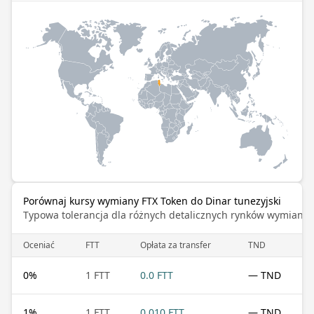
Porównaj kursy wymiany FTX Token do Dinar tunezyjski
Typowa tolerancja dla różnych detalicznych rynków wymiany 
Oceniać
FTT
Opłata za transfer
TND
0
%
1 FTT
0.0 FTT
— TND
1
%
1 FTT
0.010 FTT
— TND