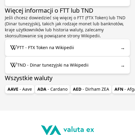
Więcej informacji o FTT lub TND
Jeśli chcesz dowiedzieć się więcej o FTT (FTX Token) lub TND
(Dinar tunezyjski), takich jak rodzaje monet lub banknotów,
kraje użytkowników lub historia waluty, zalecamy
skonsultowanie się powiązane strony Wikipedii.
→
FTT - FTX Token na Wikipedii
→
TND - Dinar tunezyjski na Wikipedii
Wszystkie waluty
AAVE
- Aave
ADA
- Cardano
AED
- Dirham ZEA
AFN
- Afg