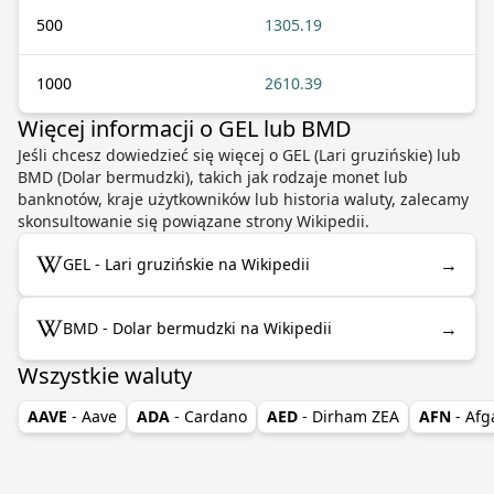
500
1305.19
1000
2610.39
Więcej informacji o GEL lub BMD
Jeśli chcesz dowiedzieć się więcej o GEL (Lari gruzińskie) lub
BMD (Dolar bermudzki), takich jak rodzaje monet lub
banknotów, kraje użytkowników lub historia waluty, zalecamy
skonsultowanie się powiązane strony Wikipedii.
→
GEL - Lari gruzińskie na Wikipedii
→
BMD - Dolar bermudzki na Wikipedii
Wszystkie waluty
AAVE
- Aave
ADA
- Cardano
AED
- Dirham ZEA
AFN
- Afg